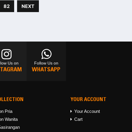
82
NEXT
llow Us on
Follow Us on
STAGRAM
WHATSAPP
OLLECTION
YOUR ACCOUNT
llow Us on
Follow Us on
STAGRAM
WHATSAPP
on Pria
Your Account
on Wanita
Cart
Sasirangan