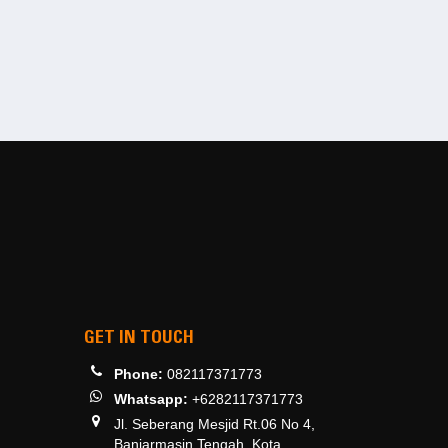
GET IN TOUCH
Phone:
082117371773
Whatsapp:
+6282117371773
Jl. Seberang Mesjid Rt.06 No 4,
Banjarmasin Tengah, Kota