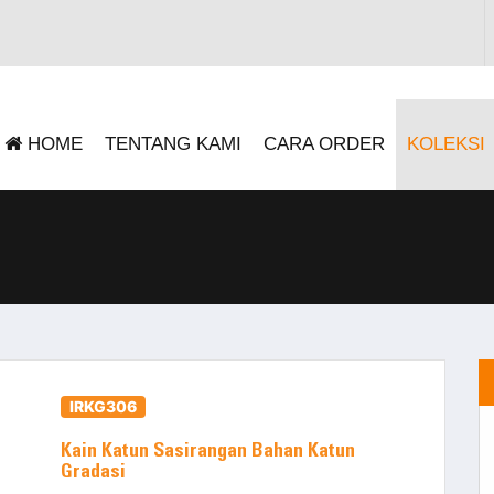
HOME
TENTANG KAMI
CARA ORDER
KOLEKSI
IRKG306
Kain Katun Sasirangan Bahan Katun
Gradasi