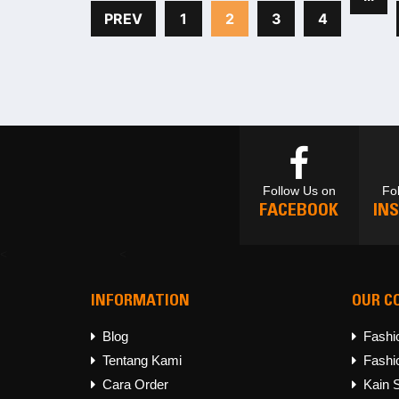
PREV
1
2
3
4
Follow Us on
Fo
FACEBOOK
IN
<
<
INFORMATION
OUR C
Follow Us on
Fo
FACEBOOK
IN
Blog
Fashi
Tentang Kami
Fashi
Cara Order
Kain 