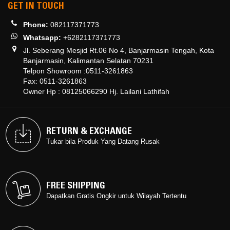
GET IN TOUCH
Phone:
082117371773
Whatsapp:
+6282117371773
Jl. Seberang Mesjid Rt.06 No 4, Banjarmasin Tengah, Kota
Banjarmasin, Kalimantan Selatan 70231
Telpon Showroom :0511-3261863
Fax: 0511-3261863
Owner Hp : 08125066290 Hj. Lailani Lathifah
RETURN & EXCHANGE
RETURN & EXCHANGE
Tukar bila Produk Yang Datang Rusak
Tukar bila Produk Yang Datang Rusak
FREE SHIPPING
FREE SHIPPING
Dapatkan Gratis Ongkir untuk Wilayah Tertentu
Dapatkan Gratis Ongkir untuk Wilayah Tertentu