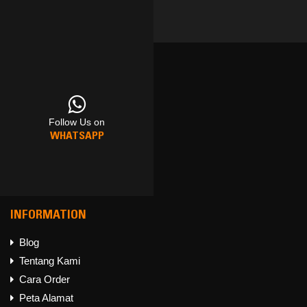
Follow Us on
Follow Us on
Follow Us on
WHATSAPP
FACEBOOK
INSTAGRAM
INFORMATION
Blog
Tentang Kami
Follow Us on
Cara Order
WHATSAPP
Peta Alamat