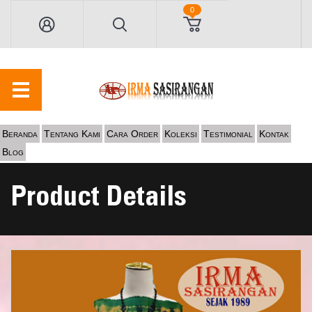
0
Beranda
Tentang Kami
Cara Order
Koleksi
Testimonial
Kontak
Blog
Product Details