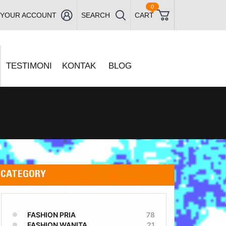
0
YOUR ACCOUNT
SEARCH
CART
TESTIMONI
KONTAK
BLOG
CATEGORY
FASHION PRIA
78
FASHION WANITA
21