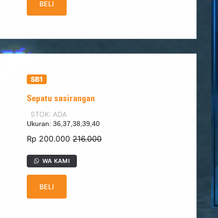
BELI
SB1
Sepatu sasirangan
STOK: ADA
Ukuran: 36,37,38,39,40
Rp 200.000
216.000
WA KAMI
BELI