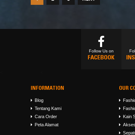
Follow Us on
Fo
FACEBOOK
IN
<
<
INFORMATION
OUR C
Follow Us on
Fo
FACEBOOK
IN
Blog
Fashi
Tentang Kami
Fashi
Cara Order
Kain 
Peta Alamat
Akses
Sepat