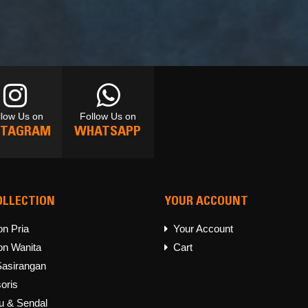
llow Us on
Follow Us on
STAGRAM
WHATSAPP
OLLECTION
YOUR ACCOUNT
llow Us on
Follow Us on
STAGRAM
WHATSAPP
on Pria
Your Account
on Wanita
Cart
Sasirangan
oris
u & Sendal