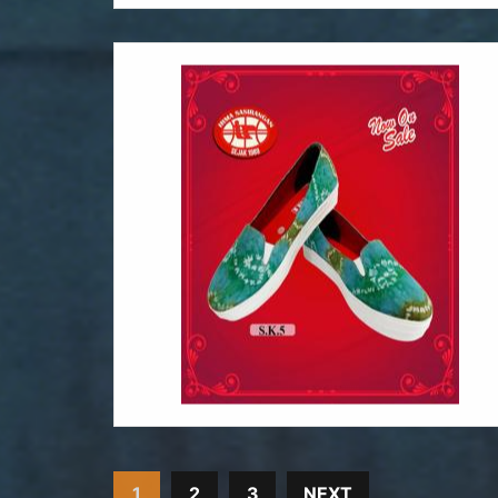
1
2
3
NEXT