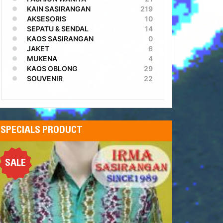
KAIN SASIRANGAN
219
AKSESORIS
10
SEPATU & SENDAL
14
KAOS SASIRANGAN
0
JAKET
6
MUKENA
4
KAOS OBLONG
29
SOUVENIR
22
SPECIALS PRODUCT
SALE