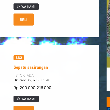
WA KAMI
BELI
SB2
Sepatu sasirangan
STOK: ADA
Ukuran: 36,37,38,39,40
Rp 200.000
216.000
WA KAMI