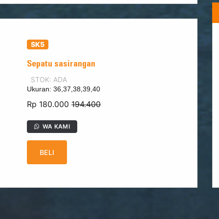
SK5
Sepatu sasirangan
STOK: ADA
Ukuran: 36,37,38,39,40
Rp 180.000
194.400
WA KAMI
BELI