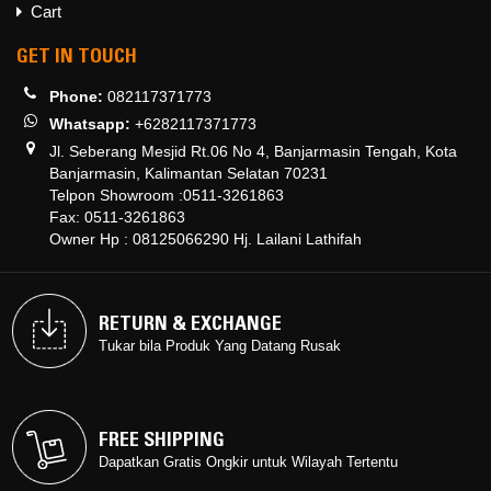
Cart
GET IN TOUCH
Phone:
082117371773
Whatsapp:
+6282117371773
Jl. Seberang Mesjid Rt.06 No 4, Banjarmasin Tengah, Kota
Banjarmasin, Kalimantan Selatan 70231
Telpon Showroom :0511-3261863
Fax: 0511-3261863
Owner Hp : 08125066290 Hj. Lailani Lathifah
RETURN & EXCHANGE
RETURN & EXCHANGE
Tukar bila Produk Yang Datang Rusak
Tukar bila Produk Yang Datang Rusak
FREE SHIPPING
FREE SHIPPING
Dapatkan Gratis Ongkir untuk Wilayah Tertentu
Dapatkan Gratis Ongkir untuk Wilayah Tertentu