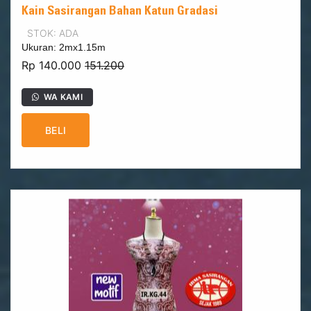
Kain Sasirangan Bahan Katun Gradasi
STOK: ADA
Ukuran: 2mx1.15m
Rp 140.000
151.200
WA KAMI
BELI