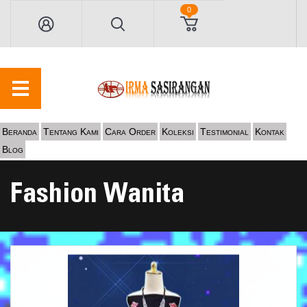
0
Beranda
Tentang Kami
Cara Order
Koleksi
Testimonial
Kontak
Blog
Fashion Wanita