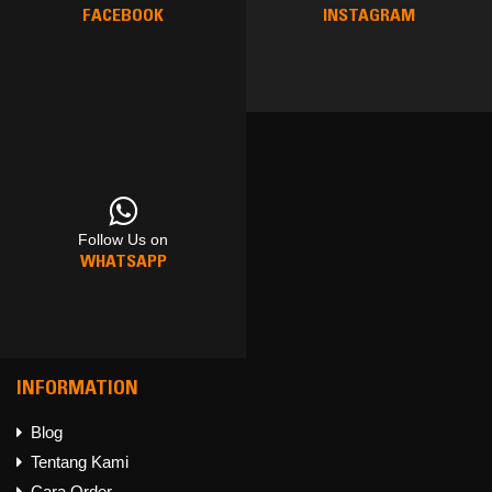
FACEBOOK
INSTAGRAM
Follow Us on
Follow Us on
Follow Us on
WHATSAPP
FACEBOOK
INSTAGRAM
INFORMATION
Blog
Tentang Kami
Follow Us on
Cara Order