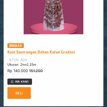
IRKG44
Kain Sasirangan Bahan Katun Gradasi
STOK: ADA
Ukuran: 2mx1.15m
Rp 140.000
151.200
WA KAMI
BELI