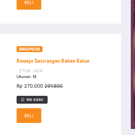
BELI
IRKGPD36
Kemeja Sasirangan Bahan Katun
STOK : ADA
Ukuran: M
Rp 270.000
291.600
WA KAMI
BELI