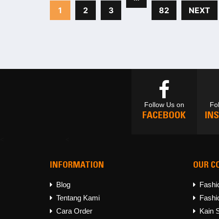
1
2
3
82
NEXT
Follow Us on
Fo
FACEBOOK
IN
<
<
INFORMATION
OUR C
Follow Us on
Fo
FACEBOOK
IN
Blog
Fashi
Tentang Kami
Fashi
Cara Order
Kain 