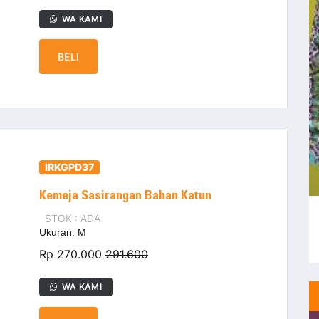
WA KAMI
BELI
IRKGPD37
Kemeja Sasirangan Bahan Katun
STOK : ADA
Ukuran: M
Rp 270.000
291.600
WA KAMI