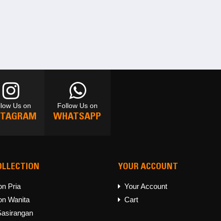
llow Us on
Follow Us on
STAGRAM
WHATSAPP
OLLECTION
YOUR ACCOUNT
llow Us on
Follow Us on
STAGRAM
WHATSAPP
on Pria
Your Account
on Wanita
Cart
Sasirangan