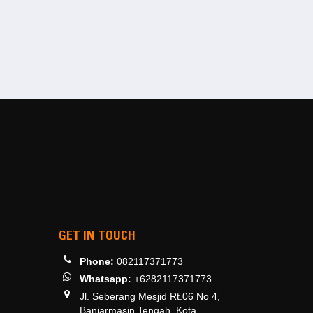
GET IN TOUCH
Phone:
082117371773
Whatsapp:
+6282117371773
Jl. Seberang Mesjid Rt.06 No 4,
Banjarmasin Tengah, Kota