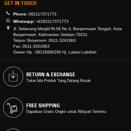
GET IN TOUCH
Phone:
082117371773
Whatsapp:
+6282117371773
Jl. Seberang Mesjid Rt.06 No 4, Banjarmasin Tengah, Kota
Banjarmasin, Kalimantan Selatan 70231
Telpon Showroom :0511-3261863
Fax: 0511-3261863
Owner Hp : 08125066290 Hj. Lailani Lathifah
RETURN & EXCHANGE
RETURN & EXCHANGE
Tukar bila Produk Yang Datang Rusak
Tukar bila Produk Yang Datang Rusak
FREE SHIPPING
FREE SHIPPING
Dapatkan Gratis Ongkir untuk Wilayah Tertentu
Dapatkan Gratis Ongkir untuk Wilayah Tertentu