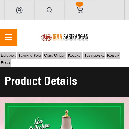
0
Beranda
Tentang Kami
Cara Order
Koleksi
Testimonial
Kontak
Blog
Product Details