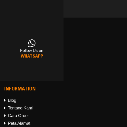
Follow Us on
Follow Us on
Follow Us on
WHATSAPP
FACEBOOK
INSTAGRAM
INFORMATION
Blog
Tentang Kami
Follow Us on
Cara Order
WHATSAPP
Peta Alamat