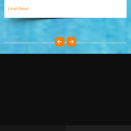
Lihat Detail
<
<