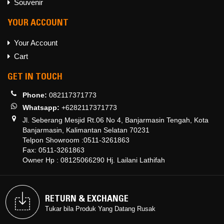
Souvenir
YOUR ACCOUNT
Your Account
Cart
GET IN TOUCH
Phone:
082117371773
Whatsapp:
+6282117371773
Jl. Seberang Mesjid Rt.06 No 4, Banjarmasin Tengah, Kota
Banjarmasin, Kalimantan Selatan 70231
Telpon Showroom :0511-3261863
Fax: 0511-3261863
Owner Hp : 08125066290 Hj. Lailani Lathifah
RETURN & EXCHANGE
RETURN & EXCHANGE
Tukar bila Produk Yang Datang Rusak
Tukar bila Produk Yang Datang Rusak