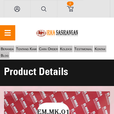
0
Beranda
Tentang Kami
Cara Order
Koleksi
Testimonial
Kontak
Blog
Product Details