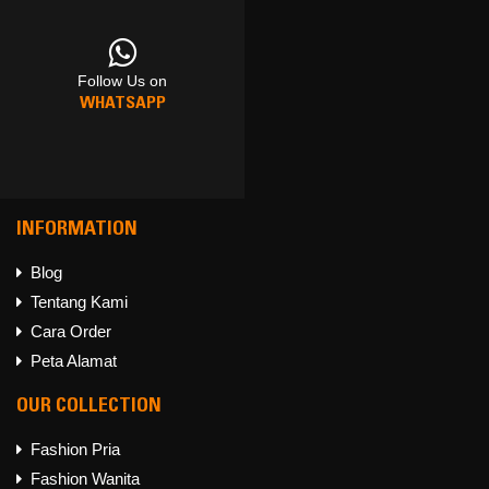
Follow Us on
Follow Us on
Follow Us on
WHATSAPP
FACEBOOK
INSTAGRAM
INFORMATION
Blog
Tentang Kami
Follow Us on
Cara Order
WHATSAPP
Peta Alamat
OUR COLLECTION
Fashion Pria
Fashion Wanita