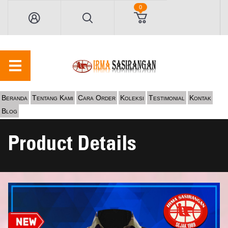
0
Beranda
Tentang Kami
Cara Order
Koleksi
Testimonial
Kontak
Blog
Product Details