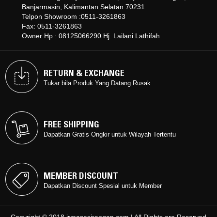
Banjarmasin, Kalimantan Selatan 70231
Telpon Showroom :0511-3261863
Fax: 0511-3261863
Owner Hp : 08125066290 Hj. Lailani Lathifah
RETURN & EXCHANGE
RETURN & EXCHANGE
Tukar bila Produk Yang Datang Rusak
Tukar bila Produk Yang Datang Rusak
FREE SHIPPING
FREE SHIPPING
Dapatkan Gratis Ongkir untuk Wilayah Tertentu
Dapatkan Gratis Ongkir untuk Wilayah Tertentu
MEMBER DISCOUNT
MEMBER DISCOUNT
Dapatkan Discount Spesial untuk Member
Dapatkan Discount Spesial untuk Member