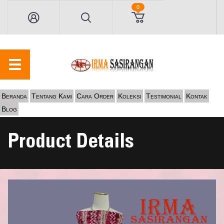
0
Beranda
Tentang Kami
Cara Order
Koleksi
Testimonial
Kontak
Blog
Product Details