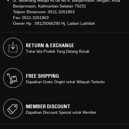
Jl. Seberang Mesjid Rt.06 No 4, Banjarmasin Tengah, Kota
Banjarmasin, Kalimantan Selatan 70231
Telpon Showroom :0511-3261863
Fax: 0511-3261863
Owner Hp : 08125066290 Hj. Lailani Lathifah
RETURN & EXCHANGE
RETURN & EXCHANGE
Tukar bila Produk Yang Datang Rusak
Tukar bila Produk Yang Datang Rusak
FREE SHIPPING
FREE SHIPPING
Dapatkan Gratis Ongkir untuk Wilayah Tertentu
Dapatkan Gratis Ongkir untuk Wilayah Tertentu
MEMBER DISCOUNT
MEMBER DISCOUNT
Dapatkan Discount Spesial untuk Member
Dapatkan Discount Spesial untuk Member