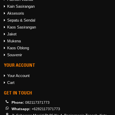
Kain Sasirangan
Aksesoris
Sepatu & Sendal
Kaos Sasirangan
Jaket
Mukena
Kaos Oblong
Souvenir
YOUR ACCOUNT
Your Account
Cart
GET IN TOUCH
Phone:
082117371773
Whatsapp:
+6282117371773