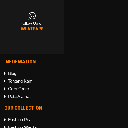
Follow Us on
Follow Us on
Follow Us on
WHATSAPP
FACEBOOK
INSTAGRAM
INFORMATION
Blog
Tentang Kami
Follow Us on
Cara Order
WHATSAPP
Peta Alamat
OUR COLLECTION
Fashion Pria
Fashion Wanita