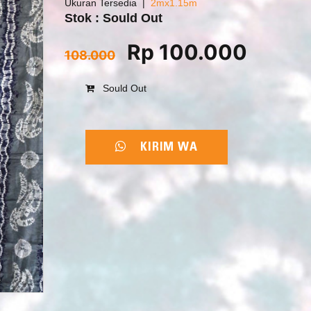
Ukuran Tersedia
2mx1.15m
Stok : Sould Out
Rp 100.000
108.000
Sould Out
KIRIM WA