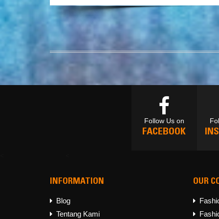
Follow Us on
Fo
FACEBOOK
IN
<
<
INFORMATION
OUR C
Follow Us on
Fo
FACEBOOK
IN
Blog
Fashi
Tentang Kami
Fashi