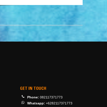
GET IN TOUCH
Phone:
082117371773
Whatsapp:
+6282117371773