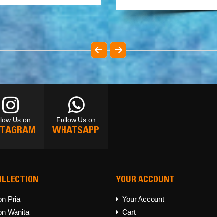
llow Us on
Follow Us on
STAGRAM
WHATSAPP
OLLECTION
YOUR ACCOUNT
llow Us on
Follow Us on
STAGRAM
WHATSAPP
on Pria
Your Account
on Wanita
Cart