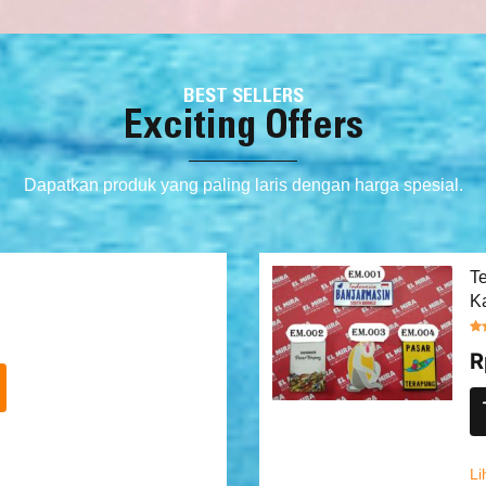
BEST SELLERS
Exciting Offers
Dapatkan produk yang paling laris dengan harga spesial.
T
K
R
Li