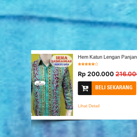
Blues Sasirangan
Rp 0
0
SOULD OUT
Lihat Detail