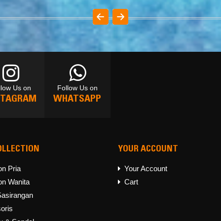
llow Us on
Follow Us on
STAGRAM
WHATSAPP
OLLECTION
YOUR ACCOUNT
llow Us on
Follow Us on
STAGRAM
WHATSAPP
on Pria
Your Account
on Wanita
Cart
Sasirangan
oris