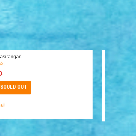
empelan Kulkas Akrilik Souvenir KHAS
alimantan Selatan
p 12.000
12.960
BELI SEKARANG
hat Detail