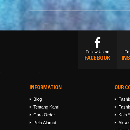
Follow Us on
Fo
FACEBOOK
IN
<
<
INFORMATION
OUR C
Follow Us on
Fo
FACEBOOK
IN
Blog
Fashi
Tentang Kami
Fashi
Cara Order
Kain 
Peta Alamat
Akses