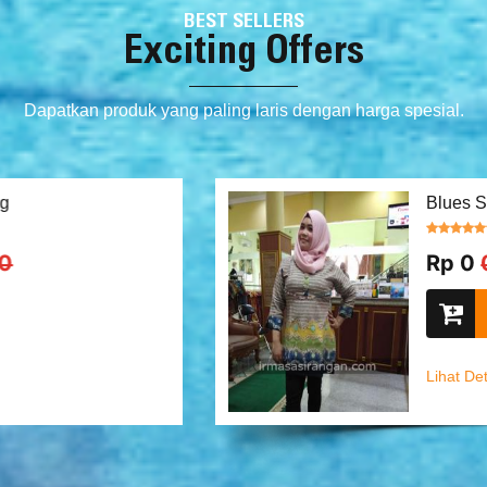
BEST SELLERS
Exciting Offers
Dapatkan produk yang paling laris dengan harga spesial.
T
K
R
Li