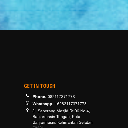
GET IN TOUCH
Phone:
082117371773
Whatsapp:
+6282117371773
Jl. Seberang Mesjid Rt.06 No 4,
Banjarmasin Tengah, Kota
Banjarmasin, Kalimantan Selatan